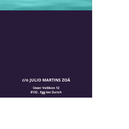
c/o
JULIO MARTINS ZOÁ
Usser Vollikon 12
8132 , Egg bei Zurich
zoamidia(et)gmail.com
OUÇA NOSSA RÁDIO